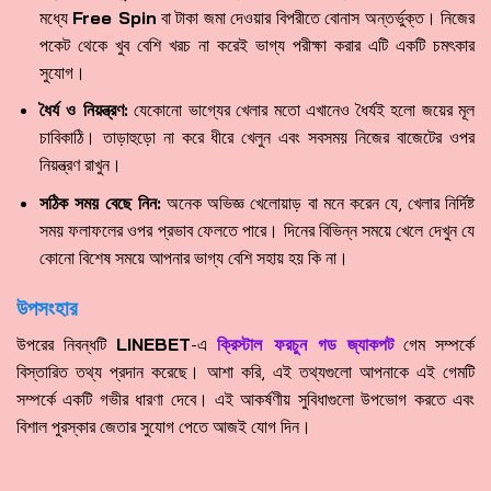
মধ্যে
Free Spin
বা টাকা জমা দেওয়ার বিপরীতে বোনাস অন্তর্ভুক্ত। নিজের
পকেট থেকে খুব বেশি খরচ না করেই ভাগ্য পরীক্ষা করার এটি একটি চমৎকার
সুযোগ।
ধৈর্য ও নিয়ন্ত্রণ:
যেকোনো ভাগ্যের খেলার মতো এখানেও ধৈর্যই হলো জয়ের মূল
চাবিকাঠি। তাড়াহুড়ো না করে ধীরে খেলুন এবং সবসময় নিজের বাজেটের ওপর
নিয়ন্ত্রণ রাখুন।
সঠিক সময় বেছে নিন:
অনেক অভিজ্ঞ খেলোয়াড় বা মনে করেন যে, খেলার নির্দিষ্ট
সময় ফলাফলের ওপর প্রভাব ফেলতে পারে। দিনের বিভিন্ন সময়ে খেলে দেখুন যে
কোনো বিশেষ সময়ে আপনার ভাগ্য বেশি সহায় হয় কি না।
উপসংহার
উপরের নিবন্ধটি
LINEBET
-এ
ক্রিস্টাল ফরচুন গড জ্যাকপট
গেম সম্পর্কে
বিস্তারিত তথ্য প্রদান করেছে। আশা করি, এই তথ্যগুলো আপনাকে এই গেমটি
সম্পর্কে একটি গভীর ধারণা দেবে। এই আকর্ষণীয় সুবিধাগুলো উপভোগ করতে এবং
বিশাল পুরস্কার জেতার সুযোগ পেতে আজই যোগ দিন।