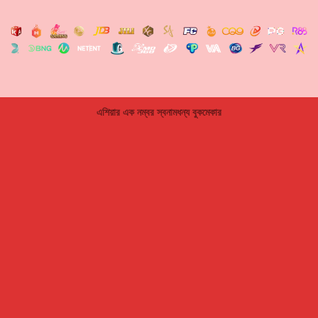
এশিয়ার এক নম্বর স্বনামধন্য বুকমেকার