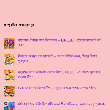
সাম্প্রতিক প্রবন্ধসমূহ
রহস্যময় ট্রেজার জার বিস্ফোরণ – LINEBET হাউসে জ্যাকপট জয়
করুন
ক্রিস্টাল ফরচুন গড জ্যাকপট – ভাগ্য পরীক্ষা করুন, জিতুন বিশাল
পুরস্কার
নতুনদের জন্য জ্যাকপট খেলার নিয়ম LINEBET-এ সহজে পুরস্কার
জেতার টিপস
স্লট ঘোরানোর সর্বশেষ টিপ – নতুনদের জন্য জয়ের গোপন কৌশল
মর্যাদাপূর্ণ জার বার্নিং ফিশ গুলি করুন শীর্ষ অভিজ্ঞতা, ক্রমাগত বড় পুরস্কার