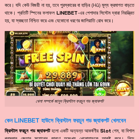
করে। যদি কেউ বিজয়ী না হয়, তবে পুরস্কারের বা হাড়ির (Hũ) মূল্য ক্রমাগত বাড়তে
থাকে। প্রতিটি স্পিনের ফলাফল
LINEBET
-এর পেশাদার সিস্টেম দ্বারা নিয়ন্ত্রিত
হয়, যা স্বচ্ছতা নিশ্চিত করে এবং যেকোনো ধরণের জালিয়াতি রোধ করে।
খেলা সম্পর্কে জানুন ক্রিস্টাল ফরচুন গড জ্যাকপট
কেন LINEBET হাউসে ক্রিস্টাল ফরচুন গড জ্যাকপট খেলবেন
ক্রিস্টাল ফরচুন গড জ্যাকপট
হলো একটি অত্যন্ত আকর্ষণীয়
Slot
গেম, যা বিশাল
পুরস্কার জেতার সুযোগের কারণে অসংখ্য খেলোয়াড়কে আকৃষ্ট করে। নিচে