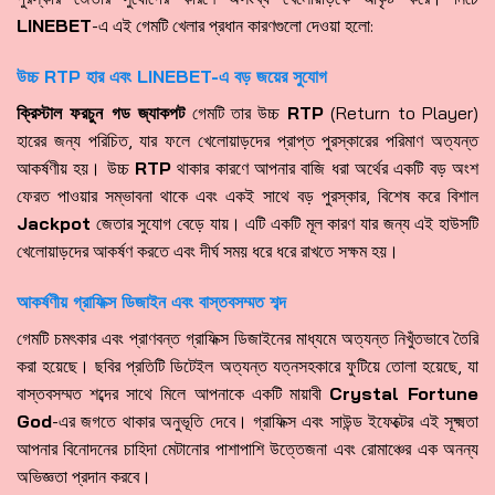
LINEBET
-এ এই গেমটি খেলার প্রধান কারণগুলো দেওয়া হলো:
উচ্চ RTP হার এবং LINEBET-এ বড় জয়ের সুযোগ
ক্রিস্টাল ফরচুন গড জ্যাকপট
গেমটি তার উচ্চ
RTP
(Return to Player)
হারের জন্য পরিচিত, যার ফলে খেলোয়াড়দের প্রাপ্ত পুরস্কারের পরিমাণ অত্যন্ত
আকর্ষণীয় হয়। উচ্চ
RTP
থাকার কারণে আপনার বাজি ধরা অর্থের একটি বড় অংশ
ফেরত পাওয়ার সম্ভাবনা থাকে এবং একই সাথে বড় পুরস্কার, বিশেষ করে বিশাল
Jackpot
জেতার সুযোগ বেড়ে যায়। এটি একটি মূল কারণ যার জন্য এই হাউসটি
খেলোয়াড়দের আকর্ষণ করতে এবং দীর্ঘ সময় ধরে ধরে রাখতে সক্ষম হয়।
আকর্ষণীয় গ্রাফিক্স ডিজাইন এবং বাস্তবসম্মত শব্দ
গেমটি চমৎকার এবং প্রাণবন্ত গ্রাফিক্স ডিজাইনের মাধ্যমে অত্যন্ত নিখুঁতভাবে তৈরি
করা হয়েছে। ছবির প্রতিটি ডিটেইল অত্যন্ত যত্নসহকারে ফুটিয়ে তোলা হয়েছে, যা
বাস্তবসম্মত শব্দের সাথে মিলে আপনাকে একটি মায়াবী
Crystal Fortune
God
-এর জগতে থাকার অনুভূতি দেবে। গ্রাফিক্স এবং সাউন্ড ইফেক্টের এই সূক্ষ্মতা
আপনার বিনোদনের চাহিদা মেটানোর পাশাপাশি উত্তেজনা এবং রোমাঞ্চের এক অনন্য
অভিজ্ঞতা প্রদান করবে।