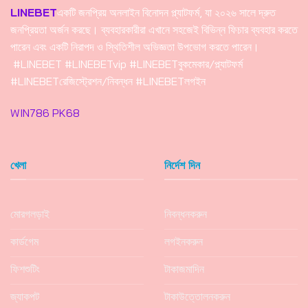
LINEBET
একটি জনপ্রিয় অনলাইন বিনোদন প্ল্যাটফর্ম, যা ২০২৬ সালে দ্রুত
জনপ্রিয়তা অর্জন করছে। ব্যবহারকারীরা এখানে সহজেই বিভিন্ন ফিচার ব্যবহার করতে
পারেন এবং একটি নিরাপদ ও স্থিতিশীল অভিজ্ঞতা উপভোগ করতে পারেন।
#LINEBET #LINEBETvip #LINEBETবুকমেকার/প্ল্যাটফর্ম
#LINEBETরেজিস্ট্রেশন/নিবন্ধন #LINEBETলগইন
WIN786
PK68
খেলা
নির্দেশ দিন
মোরগলড়াই
নিবন্ধনকরুন
কার্ডগেম
লগইনকরুন
ফিশশুটিং
টাকাজমাদিন
জ্যাকপট
টাকাউত্তোলনকরুন