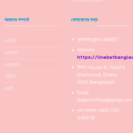
অ্যাপডাউনলোডকরুন
আমাদের সম্পর্কে
যোগাযোগের তথ্য
বুকমেকার ব্র্যান্ড: LINEBET
শর্তাবলী
Website:
দাবিত্যাগ
https://linebetbanglad
প্রোমোশন
ঠিকানা: House 12, Road 5,
Dhanmondi, Dhaka
পরিচিতি
1209, Bangladesh
এজেন্ট
Email:
linebetofficial@gmail.com
ফোন নাম্বার: +880 1712-
345678