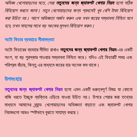
অভিজ্ঞ খেলোয়াড়দের মতে, সেরা
নতুনদের জন্য জ্যাকপট খেলার নিয়ম
হলো সঠিক
বিনিয়োগ করতে জানা। নতুন খেলোয়াড়দের জন্য প্রথমেই খুব বেশি টাকা বিনিয়োগ
করা উচিত নয়। আগে অভিজ্ঞতা অর্জন করুন এবং যখন জয়ের সম্ভাবনা নিশ্চিত মনে
হবে, তখন সাহসের সাথে বড় অংকের মূলধন বিনিয়োগ করুন।
অটো ফিচার ব্যবহারে সীমাবদ্ধতা
অটো ফিচারের ব্যবহার সীমিত রাখাও
নতুনদের জন্য জ্যাকপট খেলার নিয়ম
-এর একটি
অংশ, যা বড় পুরস্কার পাওয়ার সম্ভাবনা নিশ্চিত করে। যদিও এই ফিচারটি সময় এবং
পরিশ্রম বাঁচায়, কিন্তু এর মাধ্যমে জয়ের হার অনেক কম থাকে।
উপসংহার
নতুনদের জন্য জ্যাকপট খেলার নিয়ম
হলো এমন একটি গুরুত্বপূর্ণ বিষয় যা কোনো
বাজি ধরতে ইচ্ছুক ব্যক্তির এড়িয়ে যাওয়া উচিত নয়। উপরে শেয়ার করা তথ্যের
মাধ্যমে আমাদের ব্র্যান্ড খেলোয়াড়দের অভিজ্ঞতা বাড়াতে এবং জ্যাকপট খেলার
নিয়মগুলো আরও স্পষ্টভাবে বুঝতে সাহায্য করছে।