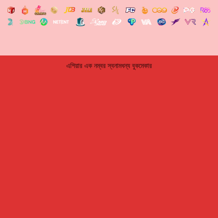
এশিয়ার এক নম্বর স্বনামধন্য বুকমেকার