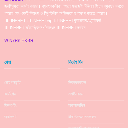
জনপ্রিয়তা অর্জন করছে। ব্যবহারকারীরা এখানে সহজেই বিভিন্ন ফিচার ব্যবহার করতে
পারেন এবং একটি নিরাপদ ও স্থিতিশীল অভিজ্ঞতা উপভোগ করতে পারেন।
#LINEBET #LINEBETvip #LINEBETবুকমেকার/প্ল্যাটফর্ম
#LINEBETরেজিস্ট্রেশন/নিবন্ধন #LINEBETলগইন
WIN786
PK68
খেলা
নির্দেশ দিন
মোরগলড়াই
নিবন্ধনকরুন
কার্ডগেম
লগইনকরুন
ফিশশুটিং
টাকাজমাদিন
জ্যাকপট
টাকাউত্তোলনকরুন