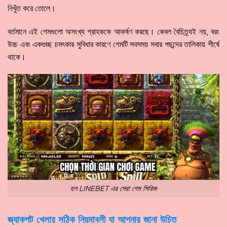
নিখুঁত করে তোলে।
বর্তমানে এই গেমগুলো অসংখ্য গ্রাহককে আকর্ষণ করছে। কেবল বৈচিত্র্যই নয়, বরং
উচ্চ এবং একগুচ্ছ চমৎকার সুবিধার কারণে গেমটি সবসময় সবার পছন্দের তালিকায় শীর্ষে
থাকে।
হল LINEBET এর সেরা গেম সিরিজ
জ্যাকপট খেলার সঠিক নিয়মাবলী যা আপনার জানা উচিত