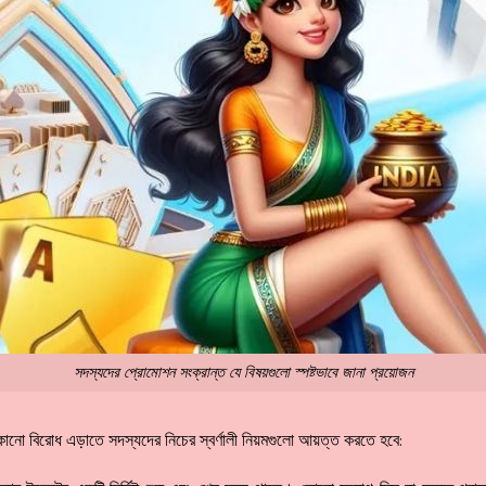
সদস্যদের প্রোমোশন সংক্রান্ত যে বিষয়গুলো স্পষ্টভাবে জানা প্রয়োজন
ং যেকোনো বিরোধ এড়াতে সদস্যদের নিচের স্বর্ণালী নিয়মগুলো আয়ত্ত করতে হবে: