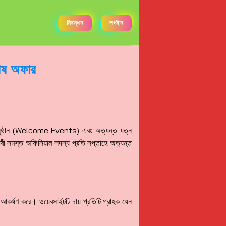
নিবন্ধন
লগইন
েষ অফার
ত অনুষ্ঠান (Welcome Events) এবং অত্যন্ত যত্ন
 সমস্ত অফিসিয়াল সদস্য প্রতি সপ্তাহে অত্যন্ত
রহ আকর্ষণ করে। ওয়েবসাইটটি চায় প্রতিটি গ্রাহক যেন