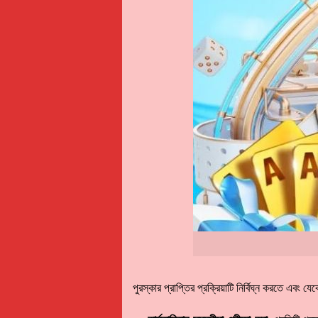
পুরস্কার প্রাপ্তির প্রক্রিয়াটি নির্বিঘ্ন করতে এব