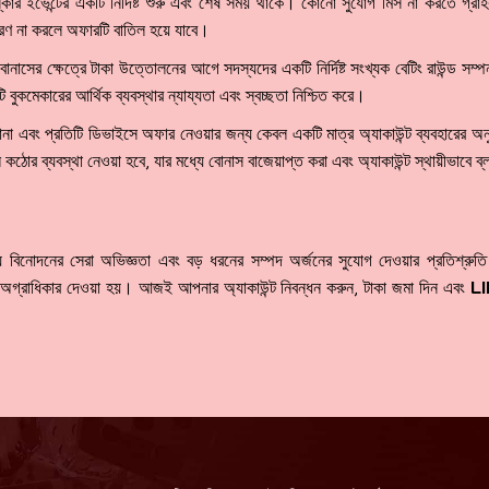
স্কার ইভেন্টের একটি নির্দিষ্ট শুরু এবং শেষ সময় থাকে। কোনো সুযোগ মিস না করতে গ্র
পূরণ না করলে অফারটি বাতিল হয়ে যাবে।
নাসের ক্ষেত্রে টাকা উত্তোলনের আগে সদস্যদের একটি নির্দিষ্ট সংখ্যক বেটিং রাউন্ড স
বুকমেকারের আর্থিক ব্যবস্থার ন্যায্যতা এবং স্বচ্ছতা নিশ্চিত করে।
না এবং প্রতিটি ডিভাইসে অফার নেওয়ার জন্য কেবল একটি মাত্র অ্যাকাউন্ট ব্যবহারের অ
কঠোর ব্যবস্থা নেওয়া হবে, যার মধ্যে বোনাস বাজেয়াপ্ত করা এবং অ্যাকাউন্ট স্থায়ীভাবে ব্
 বিনোদনের সেরা অভিজ্ঞতা এবং বড় ধরনের সম্পদ অর্জনের সুযোগ দেওয়ার প্রতিশ্রুতি 
চ্চ অগ্রাধিকার দেওয়া হয়। আজই আপনার অ্যাকাউন্ট নিবন্ধন করুন, টাকা জমা দিন এবং
L