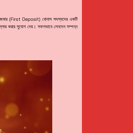
রথম জমার (First Deposit) বোনাস সদস্যদের একটি
ক্সপ্লোর করার সুযোগ দেয়। সফলভাবে লেনদেন সম্পন্ন