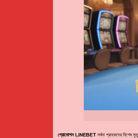
প্রোমোশন LINEBET
সর্বদা গ্রাহকদের বিশেষ ম