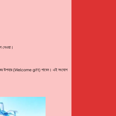
োগ নেওয়া।
ি শুরুর উপহার (Welcome gift) পাবেন। এই সংযোগ