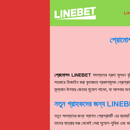
Skip
to
LI
content
প্রোমো
প্রোমোশন LINEBET
সদস্যদের দ্রুত মূলধন ব
সহকারে ডিজাইন করা কৃতজ্ঞতা প্রকাশমূলক প্রোগ্
মূল্যবান উপহার জেতার সুযোগ পাবেন, যা আপনার অন
নতুন গ্রাহকদের জন্য LINE
নতুন সদস্যদের জন্য স্বাগত প্রোগ্রামটি এর ব্যবহা
তাদের যাত্রার শুরু থেকেই সেরা সুযোগ-সুবিধা এবং 