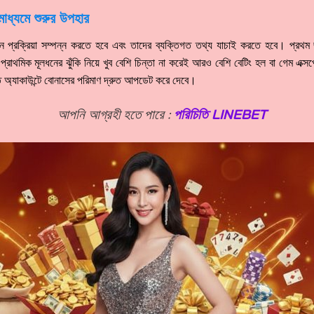
ধ্যমে শুরুর উপহার
্ধন প্রক্রিয়া সম্পন্ন করতে হবে এবং তাদের ব্যক্তিগত তথ্য যাচাই করতে হবে। প্
প্রাথমিক মূলধনের ঝুঁকি নিয়ে খুব বেশি চিন্তা না করেই আরও বেশি বেটিং হল বা গেম এ
গত অ্যাকাউন্টে বোনাসের পরিমাণ দ্রুত আপডেট করে দেবে।
আপনি আগ্রহী হতে পারে :
পরিচিতি LINEBET