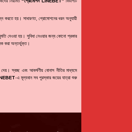
াহকদের নিয়মিত
“প্রোমোশন LINEBET”
বিভাগটি
ম্পন্ন করতে হয়। সাধারণত, প্রোমোশনের ধরন অনুযায়ী
নুমতি দেওয়া হয়। সুবিধা নেওয়ার জন্য কোনো প্রকার
লক করা অন্তর্ভুক্ত।
দেয়। স্বচ্ছ এবং আকর্ষণীয় বোনাস নীতির মাধ্যমে
INEBET
-এ মূল্যবান সব পুরস্কার জয়ের যাত্রা শুরু