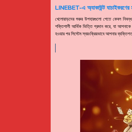
LINEBET-এ অ্যাকাউন্ট যাচাইকরণের মা
খেলোয়াড়দের শুরুর উপহারগুলো পেতে কেবল নিবন
শক্তিশালী আর্থিক ভিত্তি প্রদান করে, যা আপনাকে 
হওয়ার পর সিস্টেম স্বয়ংক্রিয়ভাবে আপনার ব্যক্তি