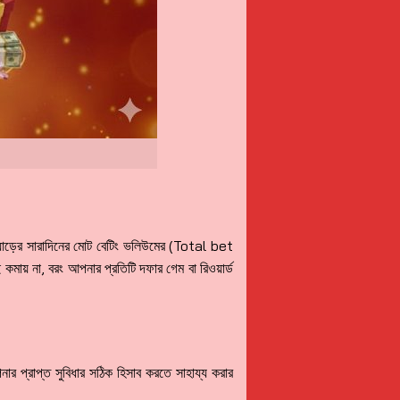
েলোয়াড়ের সারাদিনের মোট বেটিং ভলিউমের (Total bet
 কমায় না, বরং আপনার প্রতিটি দফার গেম বা রিওয়ার্ড
ার প্রাপ্ত সুবিধার সঠিক হিসাব করতে সাহায্য করার